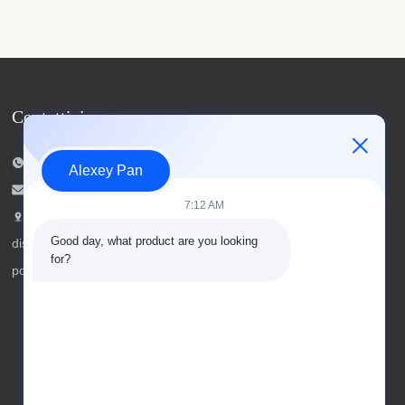
Contattici
Telefono: 00-86-15154222850
Alexey Pan
Email:
info@beishunchina.com
7:12 AM
Aggiungi Aggiungi: strada 338 Mingxi,
Good day, what product are you looking 
distretto di Huangdao, Qingdao Cina, codice
for?
postale: 266400