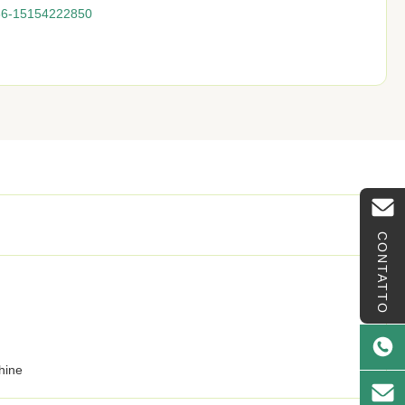
86-15154222850
CONTATTO
hine