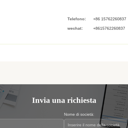
Telefono:
+86 15762260837
wechat:
+8615762260837
Invia una richiesta
Nome di società: