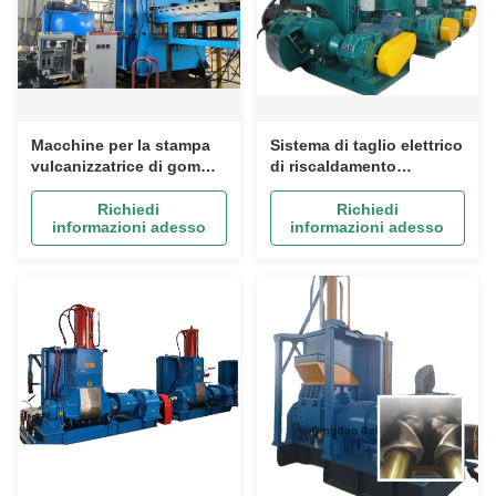
Macchine per la stampa
Sistema di taglio elettrico
vulcanizzatrice di gomma
di riscaldamento
con pressione uniforme,
Macchina per la tornitura
controllo della
di gomma con capacità di
Richiedi
Richiedi
informazioni adesso
informazioni adesso
temperatura preciso e
9500 kg e capacità di
controllo PLC per la
miscelazione di 55 l
produzione di gomma