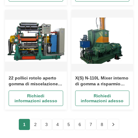
miscelazione ISO
mm
certificato
22 pollici rotolo aperto
X(S) N-110L Mixer interno
gomma di miscelazione
di gomma a risparmio
mulino con regolazione
energetico: risparmia
idraulica e miscelatore di
lavoro, basso tasso di
Richiedi
Richiedi
informazioni adesso
informazioni adesso
scorta
guasto, funzionamento
ininterrotto.
1
2
3
4
5
6
7
8