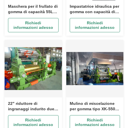
Maschera per il frullato di
Impastatrice idraulica per
gomma di capacità 55L
gomma con capacità di
con angolo di
miscelazione di 55L e
inclinazione di 140° e
controllo PLC per una
Richiedi
Richiedi
informazioni adesso
informazioni adesso
raffreddamento ad acqua
lavorazione efficiente
per la miscelazione
della gomma
automatica della gomma
22" riduttore di
Mulino di miscelazione
ingranaggi indurito due
per gomma tipo XK-550
rulli gomma di
con capacità di lotti di
miscelazione macchina
100 kg e lunghezza di
Richiedi
Richiedi
informazioni adesso
informazioni adesso
per la gomma di
lavoro del rotolo di 1500