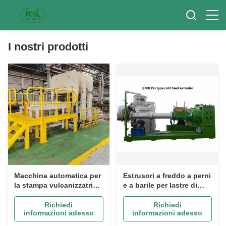
I nostri prodotti
Macchina automatica per
Estrusori a freddo a perni
la stampa vulcanizzatrice
e a barile per lastre di
in gomma con trazione
gomma e industria dei
del cilindro di 200 mm e
battistrada per
Richiedi
Richiedi
informazioni adesso
informazioni adesso
intervallo di pressione da
pneumatici
0 a 25 MPa