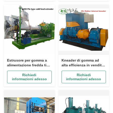
Estrusore per gomma a
Kneader di gomma ad
alimentazione fredda tipo
alta efficienza in vendita.
pin da 8'' / Estrusore per
Mixer interno e cavità di
fogli di gomma,
gomma industriale
Richiedi
Richiedi
informazioni adesso
informazioni adesso
battistrada per
volume 35L
pneumatici