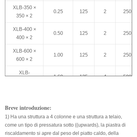
XLB-350 ×
0.25
125
2
250
350 × 2
XLB-400 ×
0.50
125
2
250
400 × 2
XLB-600 ×
1.00
125
2
250
600 × 2
XLB-
1.60
125
4
500
750×850×4
XLB-900 ×
2.5
200
2
400
900 × 2
Breve introduzione:
XLB-
1) Ha una struttura a 4 colonne e una struttura a telaio,
3.15
300
1
300
1200×1200×1
come un tipo di pressatura sotto ((upwards), la piastra di
riscaldamento si apre dal peso del piatto caldo, della