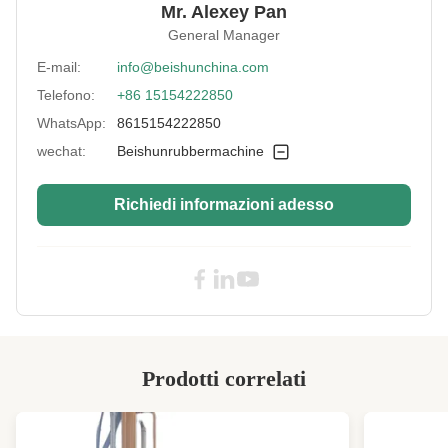
Mr. Alexey Pan
Unit Area
20 kg/cm2
General Manager
Pressure:
E-mail:
info@beishunchina.com
Control Method:
Controllo PLC
Telefono:
+86 15154222850
Plunger Material:
Ghisa raffreddato
WhatsApp:
8615154222850
Warranty:
2 anni
wechat:
Beishunrubbermachine
After-Sales
Ingegneri disponibili per la manutenzione di
Service Provided:
macchinari all'estero, supporto tecnico video
Richiedi informazioni adesso
Voltage:
Richiesta del cliente
High Light:
Pressa per vulcanizzazione in gomma 500T
,
scala mobile per pressa per
vulcanizzazione in gomma
,
pressa idraulica in gomma per corrimano
Prodotti correlati