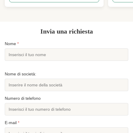
kneading rubber compounds with various additives
sheets , de
to achieve homogeneous mixtures. The hydraulic
excellent te
pressure ...
and perform
Invia una richiesta
Nome
*
Nome di società:
Numero di telefono
E-mail
*