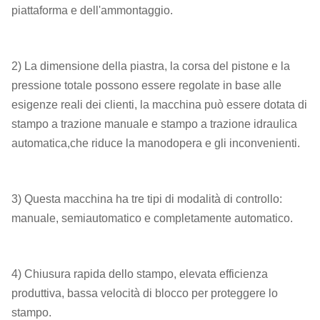
XLB-1300 ×
piattaforma e dell'ammontaggio.
5.60
400
1
400
2000 × 1
XLB-1500 ×
8.00
800
1
800
2) La dimensione della piastra, la corsa del pistone e la
1500 × 1
pressione totale possono essere regolate in base alle
XLB-
esigenze reali dei clienti, la macchina può essere dotata di
15.00
400
1
400
1500×2500×1
stampo a trazione manuale e stampo a trazione idraulica
automatica,che riduce la manodopera e gli inconvenienti.
XLB-2000 ×
20.00
400
1
400
2000 × 1
3) Questa macchina ha tre tipi di modalità di controllo:
manuale, semiautomatico e completamente automatico.
4) Chiusura rapida dello stampo, elevata efficienza
produttiva, bassa velocità di blocco per proteggere lo
stampo.