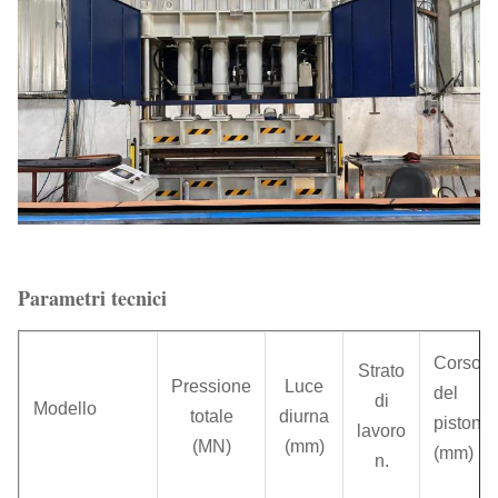
Parametri tecnici
Corso
Strato
Pressione
Luce
del
di
Modello
totale
diurna
pistone
lavoro
(MN)
(mm)
(mm)
n.