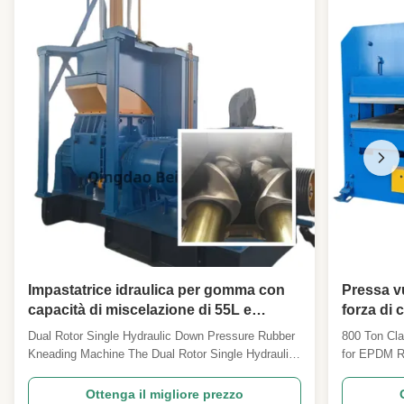
Impastatrice idraulica per gomma con
Pressa v
capacità di miscelazione di 55L e
forza di 
controllo PLC per una lavorazione
controll
Dual Rotor Single Hydraulic Down Pressure Rubber
800 Ton Cla
efficiente della gomma
produzio
Kneading Machine The Dual Rotor Single Hydraulic
for EPDM R
Pressure Rubber Kneading Machine is an essential
Ton Rubber 
industrial equipment designed for mixing and
engineered 
Ottenga il migliore prezzo