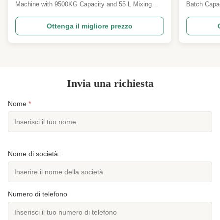
capacità di miscelazione di 55 l
mm
Machine with 9500KG Capacity and 55 L Mixing
Batch Capac
Capacity Product Description The Rubber Kneader
system com
Machine is a high-performance industrial equipment
Open Mixing 
Ottenga il migliore prezzo
designed for efficient rubber and plastic mixing.
delivering s
With a powerful main motor power of 110KW, this
capacity of
Rubber ...
Process ...
Invia una richiesta
Nome
*
Nome di società:
Numero di telefono