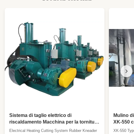
Sistema di taglio elettrico di
Mulino d
riscaldamento Macchina per la tornitura
XK-550 co
di gomma con capacità di 9500 kg e
lunghezza
Electrical Heating Cutting System Rubber Kneader
XK-550 Type