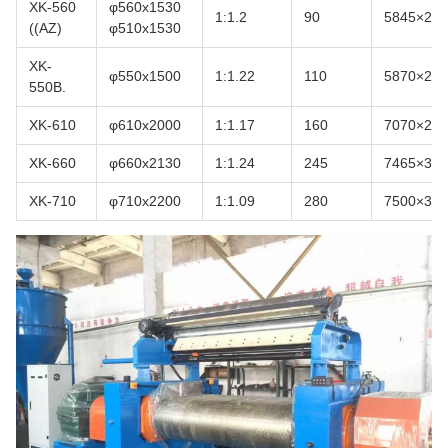
XK-560
φ560x1530
1:1.2
90
5845×228
((AZ)
φ510x1530
XK-
φ550x1500
1:1.22
110
5870×247
550B.
XK-610
φ610x2000
1:1.17
160
7070×229
XK-660
φ660x2130
1:1.24
245
7465×366
XK-710
φ710x2200
1:1.09
280
7500×350