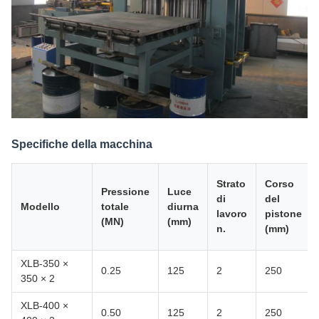
Specifiche della macchina
Strato
Corso
Pressione
Luce
di
del
Modello
totale
diurna
lavoro
pistone
(MN)
(mm)
n.
(mm)
XLB-350 ×
0.25
125
2
250
350 × 2
XLB-400 ×
0.50
125
2
250