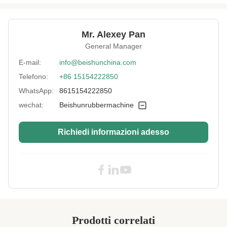
Type:
Controllo PLC
Heating Way:
Elettrico/circuito di lubrificazione
Mr. Alexey Pan
Customized:
Personalizzato
General Manager
Voltage:
Richiesta del cliente
E-mail:
info@beishunchina.com
Telefono:
+86 15154222850
After-Sales
Ingegneri disponibili per la manutenzione di
Service Provided:
macchinari all'estero, supporto tecnico video
WhatsApp:
8615154222850
Application:
Vulcanizzando per essere prodotto finito,
wechat:
Beishunrubbermachine
prodotti di gomma di vulcanizzazione
High Light:
Macchina di vulcanizzazione della cinghia
Richiedi informazioni adesso
di controllo dello SpA
,
macchina di vulcanizzazione della cinghia
100T
,
pressa idraulica 100T per lo stampaggio
della gomma
Prodotti correlati