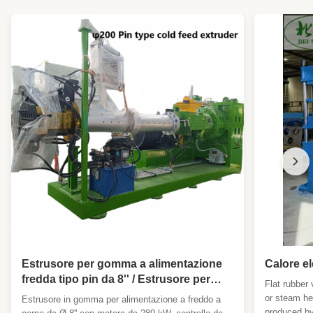
Estrusore per gomma a alimentazione
Calore el
fredda tipo pin da 8'' / Estrusore per
Flat rubber 
fogli di gomma, battistrada per
or steam he
Estrusore in gomma per alimentazione a freddo a
pneumatici
produced by