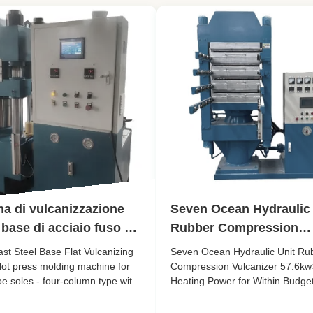
a di vulcanizzazione
Seven Ocean Hydraulic 
a base di acciaio fuso da
Rubber Compression
nellate - Macchina di
Vulcanizer 57.6kw×2 He
st Steel Base Flat Vulcanizing
Seven Ocean Hydraulic Unit Ru
gio a pressione calda
Power for Within Budge
ot press molding machine for
Compression Vulcanizer 57.6k
e soles - four-column type with
Heating Power for Within Budge
le di scarpe di gomma -
ng layers Machine Overview Our
Description The Rubber Vulcani
quattro colonne con due
ur-column flat vulcanizing press
Machine is a high-performance