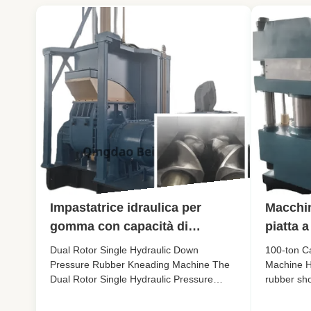
Impastatrice idraulica per
Macchin
gomma con capacità di
piatta 
miscelazione di 55L e controllo
100 ton
Dual Rotor Single Hydraulic Down
100-ton Ca
PLC per una lavorazione
stampag
Pressure Rubber Kneading Machine The
Machine H
Dual Rotor Single Hydraulic Pressure
rubber sho
efficiente della gomma
per suo
Rubber Kneading Machine is an essential
two worki
Tipo a 
industrial equipment designed for mixing
100-ton fo