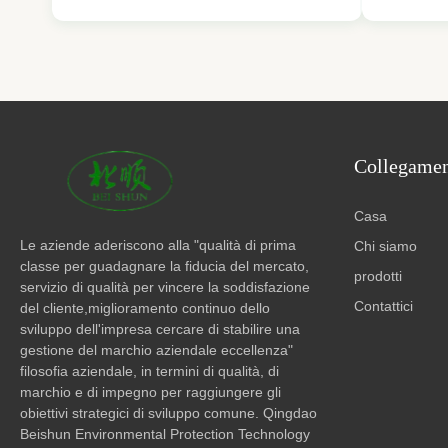
machine used to mold and cure
is special
(vulcanize) acrylic rubber (ACM) into
manufactu
seals, gaskets, or other rubber
connectors
components. Acrylic rubber is known for
HVAC cool
its ...
Collegament
Casa
Le aziende aderiscono alla "qualità di prima
Chi siamo
classe per guadagnare la fiducia del mercato,
prodotti
servizio di qualità per vincere la soddisfazione
Contattici
del cliente,miglioramento continuo dello
sviluppo dell'impresa cercare di stabilire una
gestione del marchio aziendale eccellenza"
filosofia aziendale, in termini di qualità, di
marchio e di impegno per raggiungere gli
obiettivi strategici di sviluppo comune. Qingdao
Beishun Environmental Protection Technology