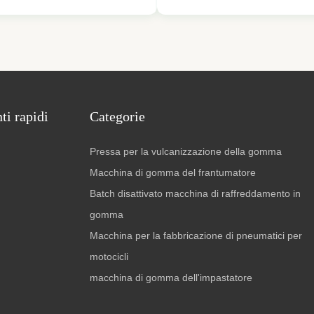
ized equipment used to
molding press designed for labo
re or repair rubber hose
small-scale production applicati
 for automotive, industrial, or
fully automatic flat plate vulcani
ing systems. The machine ...
machine provides reliable ...
i rapidi
Categorie
Pressa per la vulcanizzazione della gomma
Macchina di gomma del frantumatore
Batch disattivato macchina di raffreddamento in
gomma
Macchina per la fabbricazione di pneumatici per
motocicli
macchina di gomma dell'impastatore