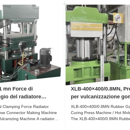
i lavoro
cally engineered for hot press
designed for the efficient vulcan
 rubber shoe soles. Featuring a
rubber plates. With a heating p
..
57.6kw×2, this hydraulic press ..
1 mn Force di
XLB-400×400/0.8MN, Pr
gio del radiatore
per vulcanizzazione go
tore tubo di gomma
Pressa per stampaggio 
 Clamping Force Radiator
XLB-400×400/0.8MN Rubber Ga
na/macchina per
se Connector Making Machine
Curing Press Machine / Hot Mol
ulcanizing Machine A radiator
The XLB-400×400/0.8MN Rubbe
zzazione della gomma
ector vulcanizing press machine
Curing Press Machine is a preci