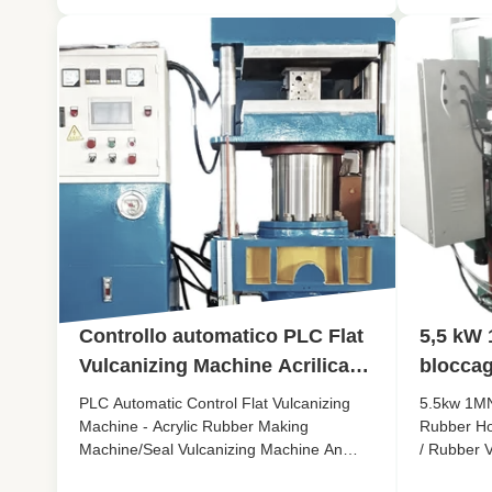
strati d
and kneading rubber compounds with
is specifi
various additives to achieve
molding of
homogeneous mixtures. The hydraulic
solid cast .
pressure ...
Controllo automatico PLC Flat
5,5 kW 
Vulcanizing Machine Acrilica
bloccag
Gomma Making Machine /
Connet
PLC Automatic Control Flat Vulcanizing
5.5kw 1MN
sigillo Vulcanizing Machine
Macchi
Machine - Acrylic Rubber Making
Rubber Ho
Machine/Seal Vulcanizing Machine An
/ Rubber V
vulcani
acrylic rubber seal vulcanizing press is a
hose conn