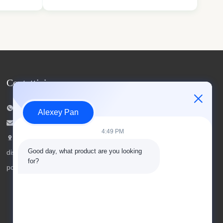
ratory and
suitable for sulfiding ordinary conveyor
ons. This
belts, nylon conveyor belts, PVC conveyor
zing
belts, steel wire rope conveyor belts and
other parallel core ...
Contattici
Telefono: 00-86-15154222850
Alexey Pan
Email:
info@beishunchina.com
4:49 PM
Aggiungi Aggiungi: strada 338 Mingxi,
Good day, what product are you looking 
distretto di Huangdao, Qingdao Cina, codice
for?
postale: 266400