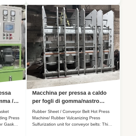
in gomma.
ization of
ower of
.
essa
Macchina per pressa a caldo
mma /
per fogli di gomma/nastro
a caldo
trasportatore/pressa per
sket
Rubber Sheet / Conveyor Belt Hot Press
vulcanizzazione della gomma
ding Press
Machine/ Rubber Vulcanizing Press
r Gasket
Sulfurization unit for conveyor belts: This
sion hot
conveyor belt sulfurization machine is