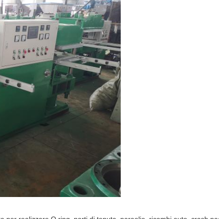
per realizzare O ring, parti di tenuta, paraolio, ricambi auto, crash pa