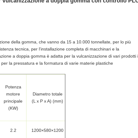
 vulcanizzazione a doppia gomma con controllo PL
ione della gomma, che vanno da 15 a 10.000 tonnellate, per lo più
istenza tecnica, per l'installazione completa di macchinari e la
azione a doppia gomma è adatta per la vulcanizzazione di vari prodotti 
er la pressatura e la formatura di varie materie plastiche
Potenza
motore
Diametro totale
principale
(L x P x A) (mm)
(KW)
2.2
1200×580×1200