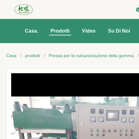
Casa.
Prodotti
Video
Su Di Noi
Casa
/
prodotti
/
Pressa per la vulcanizzazione della gomma
/