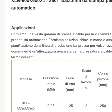
XLB-600X600X1 / 250T Macchina da stampa per
automatico
Applicazioni
Forniamo una vasta gamma di presse a caldo per la vulcanizzaz
prodotti su ordinazione.Forniamo soluzioni chiavi in ​​mano e ass
pianificazione della linea di produzione.La pressa per vulcanizz
gomma ed è un'attrezzatura avanzata per la pressatura a caldo p
termoindurenti.
Strato
Corsa
di
Pressione
Luce
Modello
pistone
lavoro
totale
diurna
(mm)
n.
(MN)
(mm)
XLB-
0,25
125
2
250
350×350×2