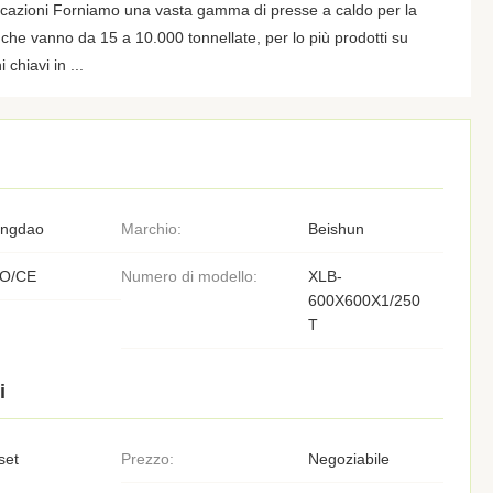
icazioni Forniamo una vasta gamma di presse a caldo per la
he vanno da 15 a 10.000 tonnellate, per lo più prodotti su
hiavi in ​...
ingdao
Marchio:
Beishun
SO/CE
Numero di modello:
XLB-
600X600X1/250
T
i
set
Prezzo:
Negoziabile