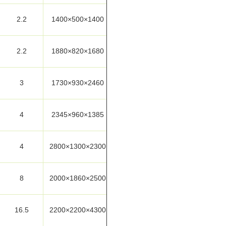
2.2
1400×500×1400
2.2
1880×820×1680
3
1730×930×2460
4
2345×960×1385
4
2800×1300×2300
8
2000×1860×2500
16.5
2200×2200×4300