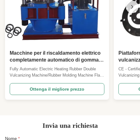
Macchine per il riscaldamento elettrico
Piattafor
completamente automatico di gomma a
vulcaniz
doppia vulcanizzazione / stampatrici di
standard
Fully Automatic Electric Heating Rubber Double
CE - Certif
gomma
Dimensio
Vulcanizing Machine/Rubber Molding Machine Flat
Vulcanizin
automati
vulcanizer, also called hot press molding machine,
PLC - based
is a good helper for rubber and plastic industry. It is
Introduction
Ottenga il migliore prezzo
mainly used for mixing and processing of chemical
high - quali
raw materials such as polymers such as rubber ...
accordance 
obtained CE 
Invia una richiesta
Nome
*