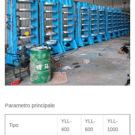
Parametro principale
YLL-
YLL-
YLL-
Tipo
400
600
1000