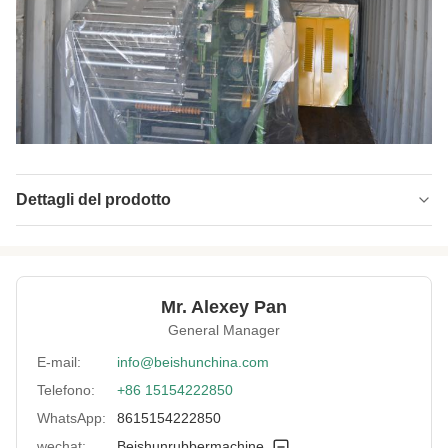
Dettagli del prodotto
Condition:
Nuovo
Color:
verde o blu
Mr. Alexey Pan
Warranty:
2 anni
General Manager
Voltage:
Richiesta del cliente
E-mail:
info@beishunchina.com
Telefono:
+86 15154222850
After-Sales
Ingegneri disponibili per la manutenzione di
Service Provided:
macchinari all'estero, Servizio di
WhatsApp:
8615154222850
manutenzione e ripar
wechat:
Beishunrubbermachine