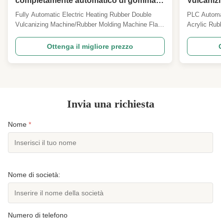
completamente automatico di gomma a
Vulcaniz
doppia vulcanizzazione / stampatrici di
Making Ma
Fully Automatic Electric Heating Rubber Double
PLC Automat
gomma
Machine
Vulcanizing Machine/Rubber Molding Machine Flat
Acrylic Rub
vulcanizer, also called hot press molding machine,
Machine An 
is a good helper for rubber and plastic industry. It is
a machine u
Ottenga il migliore prezzo
mainly used for mixing and processing of chemical
rubber (ACM
raw materials such as polymers such as rubber ...
components. 
Invia una richiesta
Nome
*
Nome di società:
Numero di telefono