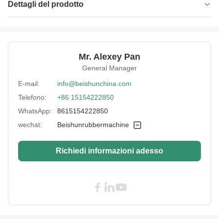
Dettagli del prodotto
Control Mode:
PLC automatico
Structure:
Mesh Belt Type
Mr. Alexey Pan
Cooling Type:
Raffreddamento ad acqua + essicazione
General Manager
all'aria
E-mail:
info@beishunchina.com
Applied Width:
Massimo 900mm
Telefono:
+86 15154222850
Voltage:
Secondo la richiesta del cliente
WhatsApp:
8615154222850
Dimension(L*W*H):
Contenitore 40
wechat:
Beishunrubbermachine
High Light:
Lotto ISO2000 fuori dalla macchina di
raffreddamento
Richiedi informazioni adesso
,
Lotto fuori dallo SGS di raffreddamento di
Mesh Belt della macchina
,
Macchina di raffreddamento di gomma
ISO2000 dello strato della striscia