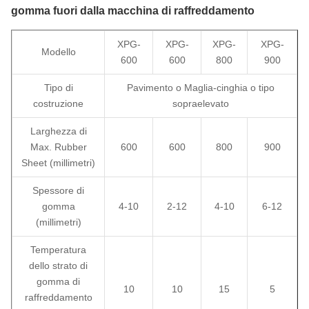
gomma fuori dalla macchina di raffreddamento
XPG-
XPG-
XPG-
XPG-
Modello
600
600
800
900
Tipo di
Pavimento o Maglia-cinghia o tipo
costruzione
sopraelevato
Larghezza di
Max. Rubber
600
600
800
900
Sheet (millimetri)
Spessore di
gomma
4-10
2-12
4-10
6-12
(millimetri)
Temperatura
dello strato di
gomma di
10
10
15
5
raffreddamento