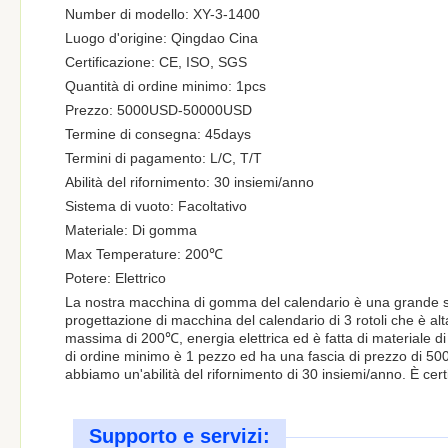
Number di modello: XY-3-1400
Luogo d'origine: Qingdao Cina
Certificazione: CE, ISO, SGS
Quantità di ordine minimo: 1pcs
Prezzo: 5000USD-50000USD
Termine di consegna: 45days
Termini di pagamento: L/C, T/T
Abilità del rifornimento: 30 insiemi/anno
Sistema di vuoto: Facoltativo
Materiale: Di gomma
Max Temperature: 200℃
Potere: Elettrico
La nostra macchina di gomma del calendario è una grande s
progettazione di macchina del calendario di 3 rotoli che è al
massima di 200℃, energia elettrica ed è fatta di materiale di
di ordine minimo è 1 pezzo ed ha una fascia di prezzo di 
abbiamo un'abilità del rifornimento di 30 insiemi/anno. È certi
Supporto e servizi: