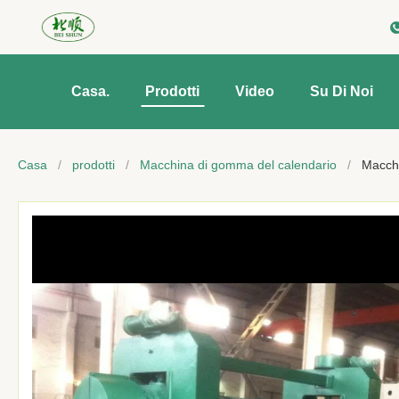
Casa.
Prodotti
Video
Su Di Noi
Casa
/
prodotti
/
Macchina di gomma del calendario
/
Macchi