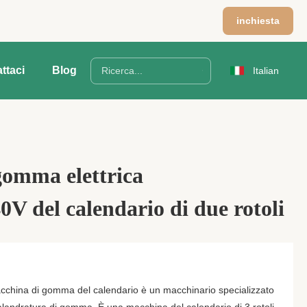
m
inchiesta
ttaci
Blog
Italian
gomma elettrica
V del calendario di due rotoli
acchina di gomma del calendario è un macchinario specializzato