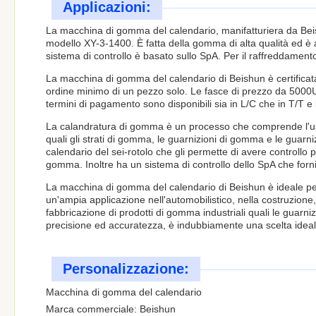
Applicazioni:
La macchina di gomma del calendario, manifatturiera da Beis
modello XY-3-1400. È fatta della gomma di alta qualità ed è a
sistema di controllo è basato sullo SpA. Per il raffreddamento
La macchina di gomma del calendario di Beishun è certificata 
ordine minimo di un pezzo solo. Le fasce di prezzo da 5000
termini di pagamento sono disponibili sia in L/C che in T/T e l
La calandratura di gomma è un processo che comprende l'uso
quali gli strati di gomma, le guarnizioni di gomma e le gua
calendario del sei-rotolo che gli permette di avere controllo pr
gomma. Inoltre ha un sistema di controllo dello SpA che fornis
La macchina di gomma del calendario di Beishun è ideale per
un'ampia applicazione nell'automobilistico, nella costruzione
fabbricazione di prodotti di gomma industriali quali le guarnizio
precisione ed accuratezza, è indubbiamente una scelta ideal
Personalizzazione:
Macchina di gomma del calendario
Marca commerciale: Beishun