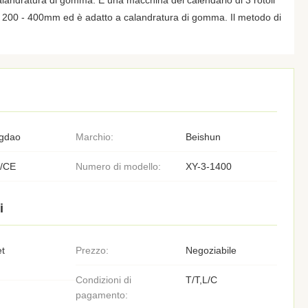
calandratura di gomma. È una macchina del calendario di 3 rotoli
di 200 - 400mm ed è adatto a calandratura di gomma. Il metodo di
gdao
Marchio:
Beishun
/CE
Numero di modello:
XY-3-1400
i
et
Prezzo:
Negoziabile
Condizioni di
T/T,L/C
pagamento: