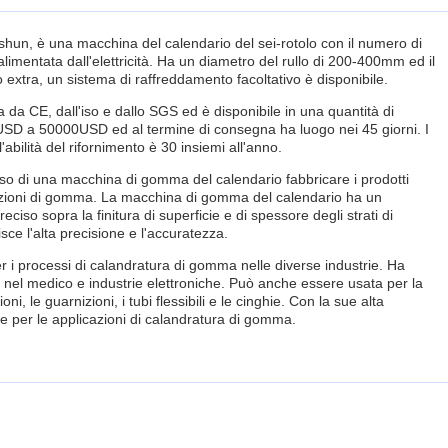
hun, è una macchina del calendario del sei-rotolo con il numero di
limentata dall'elettricità. Ha un diametro del rullo di 200-400mm ed il
 extra, un sistema di raffreddamento facoltativo è disponibile.
da CE, dall'iso e dallo SGS ed è disponibile in una quantità di
USD a 50000USD ed al termine di consegna ha luogo nei 45 giorni. I
'abilità del rifornimento è 30 insiemi all'anno.
 di una macchina di gomma del calendario fabbricare i prodotti
rnizioni di gomma. La macchina di gomma del calendario ha un
eciso sopra la finitura di superficie e di spessore degli strati di
ce l'alta precisione e l'accuratezza.
 i processi di calandratura di gomma nelle diverse industrie. Ha
, nel medico e industrie elettroniche. Può anche essere usata per la
ni, le guarnizioni, i tubi flessibili e le cinghie. Con la sue alta
e per le applicazioni di calandratura di gomma.