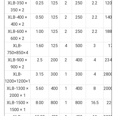
XLB-350 ×
0.25
125
2
250
2.2
1200
350 × 2
XLB-400 ×
0.50
125
2
250
2.2
1400
400 × 2
XLB-600 ×
1.00
125
2
250
2.2
1880
600 × 2
XLB-
1.60
125
4
500
3
1730
750×850×4
XLB-900 ×
2.5
200
2
400
4
2345
900 × 2
XLB-
3.15
300
1
300
4
2800×
1200×1200×1
XLB-1300 ×
5.60
400
1
400
8
2000×
2000 × 1
XLB-1500 ×
8.00
800
1
800
16.5
2200
1500 × 1