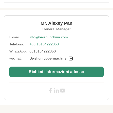
Heaqting Way:
elettrici, a vapore o ad olio
Man Power:
1 persona per 1 set
Mr. Alexey Pan
Voltage:
380 V
General Manager
Cylinder:
acciaio fuso
E-mail:
info@beishunchina.com
Telefono:
+86 15154222850
Plates Gap:
400mm o su misura
WhatsApp:
8615154222850
Plc:
Mitushibi, Siemens.
wechat:
Beishunrubbermachine
Plate Material:
Acciaio 45#
Richiedi informazioni adesso
Frequency:
50 Hz
Structure:
tipo della colonna
Working Layer:
1,2,4
Control:
Automazione
Usage:
Per la fabbricazione di prodotti in gomma più