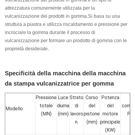
attrezzatura comunemente utilizzata per la
vulcanizzazione dei prodotti in gomma.Si basa su una
struttura a piastra e utilizza riscaldamento e pressione per
incrociare la gomma durante il processo di
vulcanizzazione per formare un prodotto di gomma con le
proprietà desiderate.
Specificità della macchina della macchina
da stampa vulcanizzatrice per gomma
Pressione
Luce
Strato
Corso
Potenza
Di
totale
diurna
di
del
del
compl
Modello
(MN)
(mm)
lavoro
pistone
motore
P x
n.
(mm)
principale
(KW)