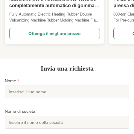
completamente automatico di gomma a
pressa di
doppia vulcanizzazione / stampatrici di
battistra
Fully Automatic Electric Heating Rubber Double
800-ton Cla
gomma
Vulcanizing Machine/Rubber Molding Machine Flat
For Pre-cure
vulcanizer, also called hot press molding machine,
ton clamping
is a good helper for rubber and plastic industry. It is
engineered f
Ottenga il migliore prezzo
mainly used for mixing and processing of chemical
The 5-layer
raw materials such as polymers such as rubber ...
distribution
Invia una richiesta
Nome
*
Nome di società: