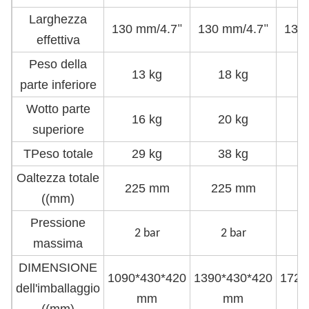
Larghezza
130 mm/4.7
130 mm/4.7
130
"
"
effettiva
Peso della
13 kg
18 kg
2
parte inferiore
W
otto parte
16 kg
20 kg
2
superiore
T
Peso totale
29 kg
38 kg
O
altezza totale
225 mm
225 mm
2
((mm)
Pressione
2 bar
2 bar
massima
DIMENSIONE
1090*430*420
1390*430*420
1720
dell'imballaggio
mm
mm