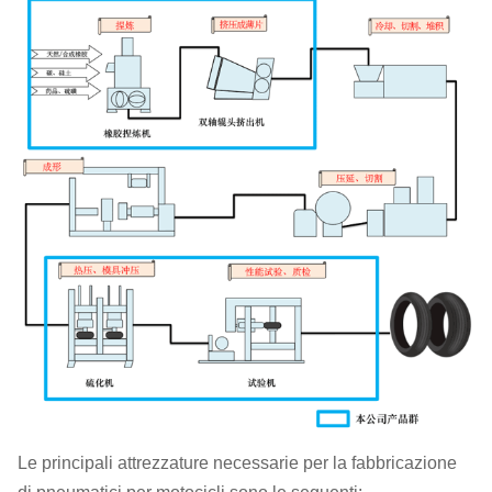
Controlla e regola il
Macchina di
bilanciamento degli
bilanciamento
pneumatici
Attrezzature di
Controlli per i difetti interni
ispezione a raggi X
Le principali attrezzature necessarie per la fabbricazione