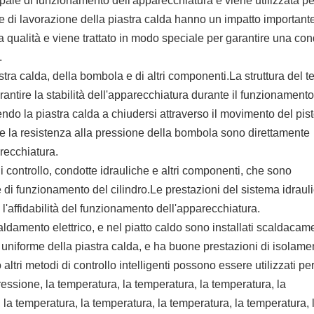
pale di funzionamento dell'apparecchiatura e viene utilizzata pe
one di lavorazione della piastra calda hanno un impatto important
ta qualità e viene trattato in modo speciale per garantire una con
.
stra calda, della bombola e di altri componenti.La struttura del t
rantire la stabilità dell'apparecchiatura durante il funzionamento
do la piastra calda a chiudersi attraverso il movimento del pis
 e la resistenza alla pressione della bombola sono direttamente
arecchiatura.
 controllo, condotte idrauliche e altri componenti, che sono
e di funzionamento del cilindro.Le prestazioni del sistema idraul
l'affidabilità del funzionamento dell'apparecchiatura.
scaldamento elettrico, e nel piatto caldo sono installati scaldacam
 uniforme della piastra calda, e ha buone prestazioni di isolame
ltri metodi di controllo intelligenti possono essere utilizzati pe
ressione, la temperatura, la temperatura, la temperatura, la
 la temperatura, la temperatura, la temperatura, la temperatura, 