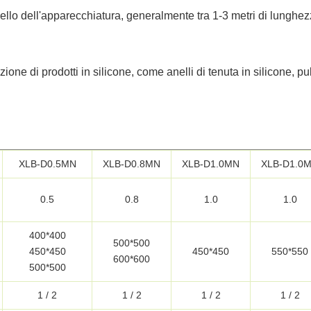
ello dell'apparecchiatura, generalmente tra 1-3 metri di lunghez
ione di prodotti in silicone, come anelli di tenuta in silicone, pu
XLB-D0.5MN
XLB-D0.8MN
XLB-D1.0MN
XLB-D1.0
0.5
0.8
1.0
1.0
400*400
500*500
450*450
450*450
550*550
600*600
500*500
1 / 2
1 / 2
1 / 2
1 / 2