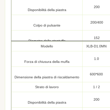
200
Disponibilità della piastra
200/400
Colpo di pulsante
152
Diametro dello stantuffo
Modello
XLB-D1.0MN
27.7
Pressione di superficie unitaria di
1.0
20.4
Forza di chiusura della muffa
piastra di riscaldamento (kg/cm2)
600*600
Dimensione della piastra di riscaldamento
Riscaldamento
Altri dispositivi
Strato di lavoro
1 / 2
300
Temperatura di riscaldamento
200
Disponibilità della piastra
Controllo
automatico