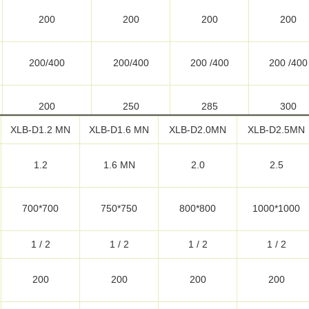
200
200
200
200
200/400
200/400
200 /400
200 /400
200
250
285
300
XLB-D1.2 MN
XLB-D1.6 MN
XLB-D2.0MN
XLB-D2.5MN
31.2
32
49.3
33
1.2
1.6 MN
2.0
2.5
24.6
22.2
700*700
750*750
800*800
1000*1000
Altri dispositivi
Altri dispositivi
Altri dispositivi
Altri disposit
1 / 2
1 / 2
1 / 2
1 / 2
300
300
300
300
200
200
200
200
automatico
automatico
automatico
automatic