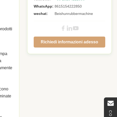
WhatsApp:
8615154222850
wechat:
Beishunrubbermachine
rodotti
Richiedi informazioni adesso
pompa
a
camente
scono
rminate