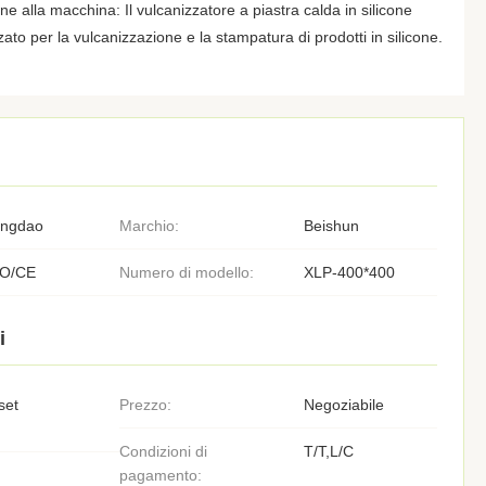
e alla macchina: Il vulcanizzatore a piastra calda in silicone
zato per la vulcanizzazione e la stampatura di prodotti in silicone.
ingdao
Marchio:
Beishun
SO/CE
Numero di modello:
XLP-400*400
i
set
Prezzo:
Negoziabile
Condizioni di
T/T,L/C
pagamento: