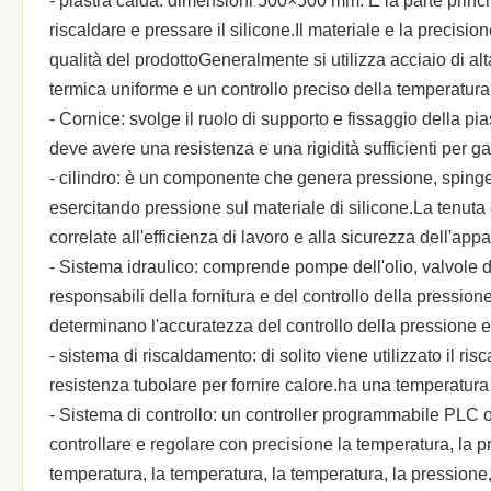
- piastra calda: dimensioni 500×500 mm. È la parte princi
riscaldare e pressare il silicone.Il materiale e la precisi
qualità del prodottoGeneralmente si utilizza acciaio di al
termica uniforme e un controllo preciso della temperatura
- Cornice: svolge il ruolo di supporto e fissaggio della pia
deve avere una resistenza e una rigidità sufficienti per ga
- cilindro: è un componente che genera pressione, spingen
esercitando pressione sul materiale di silicone.La tenuta
correlate all'efficienza di lavoro e alla sicurezza dell'app
- Sistema idraulico: comprende pompe dell'olio, valvole di
responsabili della fornitura e del controllo della pression
determinano l'accuratezza del controllo della pressione e 
- sistema di riscaldamento: di solito viene utilizzato il ri
resistenza tubolare per fornire calore.ha una temperatura
- Sistema di controllo: un controller programmabile PLC o a
controllare e regolare con precisione la temperatura, la p
temperatura, la temperatura, la temperatura, la pressione,