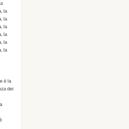
la
, la
, la
, la
, la
, la
, la
e è la
nza dei
la
è