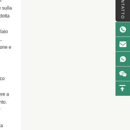
CONTATTO
r
e sulla
dotta
elaio
..
tone e
ico
ere a
nto.
r
la