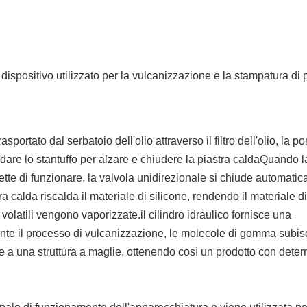
dispositivo utilizzato per la vulcanizzazione e la stampatura di p
rasportato dal serbatoio dell'olio attraverso il filtro dell'olio, la 
guidare lo stantuffo per alzare e chiudere la piastra caldaQuando l
mette di funzionare, la valvola unidirezionale si chiude automati
 calda riscalda il materiale di silicone, rendendo il materiale di
olatili vengono vaporizzate.il cilindro idraulico fornisce una
ante il processo di vulcanizzazione, le molecole di gomma subi
re a una struttura a maglie, ottenendo così un prodotto con dete