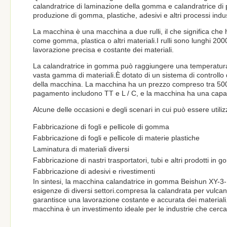
calandratrice di laminazione della gomma e calandratrice di p
produzione di gomma, plastiche, adesivi e altri processi indus
La macchina è una macchina a due rulli, il che significa che 
come gomma, plastica o altri materiali.I rulli sono lunghi 
lavorazione precisa e costante dei materiali.
La calandratrice in gomma può raggiungere una temperatura 
vasta gamma di materiali.È dotato di un sistema di controllo d
della macchina. La macchina ha un prezzo compreso tra 5000u
pagamento includono TT e L / C, e la macchina ha una capaci
Alcune delle occasioni e degli scenari in cui può essere uti
Fabbricazione di fogli e pellicole di gomma
Fabbricazione di fogli e pellicole di materie plastiche
Laminatura di materiali diversi
Fabbricazione di nastri trasportatori, tubi e altri prodotti in
Fabbricazione di adesivi e rivestimenti
In sintesi, la macchina calandatrice in gomma Beishun XY-3-
esigenze di diversi settori.compresa la calandrata per vulc
garantisce una lavorazione costante e accurata dei material
macchina è un investimento ideale per le industrie che cercan