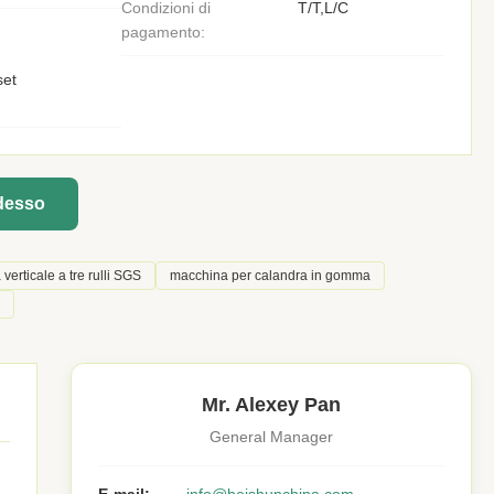
Condizioni di
T/T,L/C
pagamento:
set
adesso
erticale a tre rulli SGS
macchina per calandra in gomma
Mr. Alexey Pan
General Manager