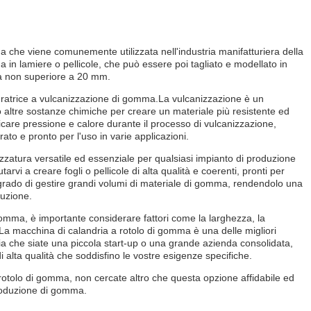
ma che viene comunemente utilizzata nell'industria manifatturiera della
n lamiere o pellicole, che può essere poi tagliato e modellato in
a non superiore a 20 mm.
dratrice a vulcanizzazione di gomma.La vulcanizzazione è un
 altre sostanze chimiche per creare un materiale più resistente ed
icare pressione e calore durante il processo di vulcanizzazione,
o e pronto per l'uso in varie applicazioni.
zzatura versatile ed essenziale per qualsiasi impianto di produzione
vi a creare fogli o pellicole di alta qualità e coerenti, pronti per
n grado di gestire grandi volumi di materiale di gomma, rendendolo una
duzione.
omma, è importante considerare fattori come la larghezza, la
La macchina di calandria a rotolo di gomma è una delle migliori
Sia che siate una piccola start-up o una grande azienda consolidata,
 alta qualità che soddisfino le vostre esigenze specifiche.
 rotolo di gomma, non cercate altro che questa opzione affidabile ed
 produzione di gomma.