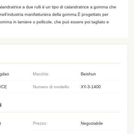
alandratrice a due rulli è un tipo di calandratrice a gomma che
ell'industria manifatturiera della gomma.È progettato per
omma in lamiere o pellicole, che può essere poi tagliato e
gdao
Marchio:
Beishun
/CE
Numero di modello:
XY-3-1400
i
t
Prezzo:
Negoziabile