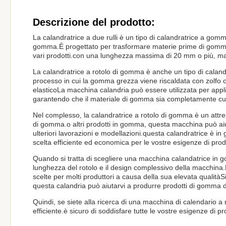
Descrizione del prodotto:
La calandratrice a due rulli è un tipo di calandratrice a gom
gomma.È progettato per trasformare materie prime di gomma i
vari prodotti.con una lunghezza massima di 20 mm o più, m
La calandratrice a rotolo di gomma è anche un tipo di calan
processo in cui la gomma grezza viene riscaldata con zolfo o
elasticoLa macchina calandria può essere utilizzata per appl
garantendo che il materiale di gomma sia completamente curat
Nel complesso, la calandratrice a rotolo di gomma è un attre
di gomma.o altri prodotti in gomma, questa macchina può aiutar
ulteriori lavorazioni e modellazioni.questa calandratrice è i
scelta efficiente ed economica per le vostre esigenze di pro
Quando si tratta di scegliere una macchina calandatrice in g
lunghezza del rotolo e il design complessivo della macchina.
scelte per molti produttori a causa della sua elevata qualità
questa calandria può aiutarvi a produrre prodotti di gomma di
Quindi, se siete alla ricerca di una macchina di calendario a
efficiente.è sicuro di soddisfare tutte le vostre esigenze di