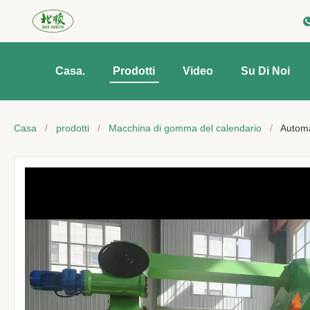
Casa.
Prodotti
Video
Su Di Noi
Casa
/
prodotti
/
Macchina di gomma del calendario
/
Automa