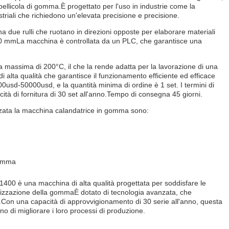
ellicola di gomma.È progettato per l'uso in industrie come la
triali che richiedono un'elevata precisione e precisione.
ha due rulli che ruotano in direzioni opposte per elaborare materiali
2000 mmLa macchina è controllata da un PLC, che garantisce una
massima di 200°C, il che la rende adatta per la lavorazione di una
i alta qualità che garantisce il funzionamento efficiente ed efficace
sd-50000usd, e la quantità minima di ordine è 1 set. I termini di
tà di fornitura di 30 set all'anno.Tempo di consegna 45 giorni.
lizzata la macchina calandatrice in gomma sono:
 gomma
1400 è una macchina di alta qualità progettata per soddisfare le
anizzazione della gommaÈ dotato di tecnologia avanzata, che
i.Con una capacità di approvvigionamento di 30 serie all'anno, questa
o di migliorare i loro processi di produzione.