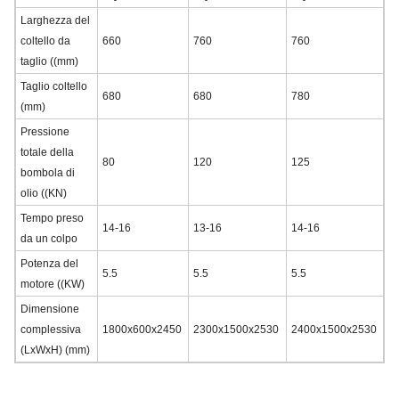
Larghezza del
coltello da
660
760
760
taglio ((mm)
Taglio coltello
680
680
780
(mm)
Pressione
totale della
80
120
125
bombola di
olio ((KN)
Tempo preso
14-16
13-16
14-16
da un colpo
Potenza del
5.5
5.5
5.5
motore ((KW)
Dimensione
complessiva
1800x600x2450
2300x1500x2530
2400x1500x2530
(LxWxH) (mm)