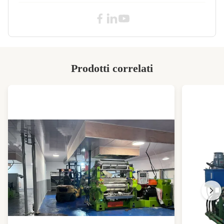
Showroom
India, Sri Lanka
Location:
Cutting Scope:
5-200 mm regolabili
Dia Piston:
150 mm
Prodotti correlati
Control System:
PLC
Waranty:
durata di un anno
Cutting Thickness:
0.1-10mm
Operation Mode:
Manuale/semiautomatico/automatico
High Light:
Attrezzature per il taglio della gomma a
basso rumore
,
Macchina di taglio di gomma da taglio
pulito
,
Macchina di taglio della gomma DC53 per
stampi di acciaio