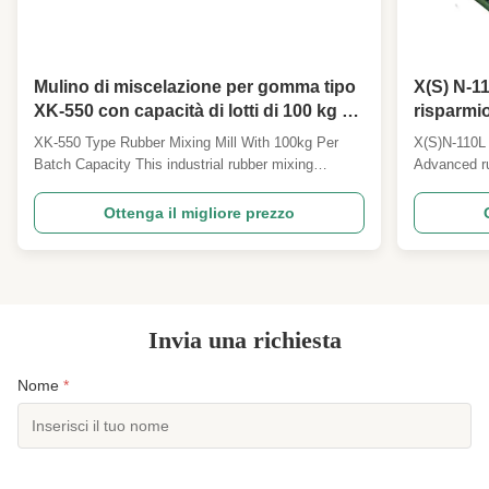
Mulino di miscelazione per gomma tipo
X(S) N-1
XK-550 con capacità di lotti di 100 kg e
risparmio
lunghezza di lavoro del rotolo di 1500
basso ta
XK-550 Type Rubber Mixing Mill With 100kg Per
X(S)N-110L 
mm
ininterrot
Batch Capacity This industrial rubber mixing
Advanced ru
system combines a 110L Kneader with an XK-550
labor saving
Open Mixing Mill for efficient two-stage processing,
operation in
Ottenga il migliore prezzo
delivering superior mixing quality and production
Asked Ques
capacity of 100kg per batch. Two-Stage Mixing
volume mode
Process ...
model? ...
Invia una richiesta
Nome
*