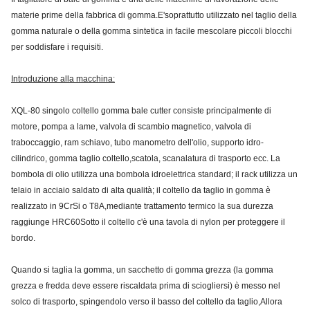
materie prime della fabbrica di gomma.E'soprattutto utilizzato nel taglio della
gomma naturale o della gomma sintetica in facile mescolare piccoli blocchi
per soddisfare i requisiti.
Introduzione alla macchina:
XQL-80 singolo coltello gomma bale cutter consiste principalmente di
motore, pompa a lame, valvola di scambio magnetico, valvola di
traboccaggio, ram schiavo, tubo manometro dell'olio, supporto idro-
cilindrico, gomma taglio coltello,scatola, scanalatura di trasporto ecc. La
bombola di olio utilizza una bombola idroelettrica standard; il rack utilizza un
telaio in acciaio saldato di alta qualità; il coltello da taglio in gomma è
realizzato in 9CrSi o T8A,mediante trattamento termico la sua durezza
raggiunge HRC60Sotto il coltello c'è una tavola di nylon per proteggere il
bordo.
Quando si taglia la gomma, un sacchetto di gomma grezza (la gomma
grezza e fredda deve essere riscaldata prima di sciogliersi) è messo nel
solco di trasporto, spingendolo verso il basso del coltello da taglio,Allora