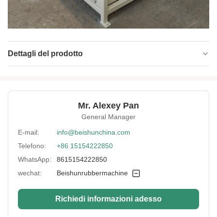
Dettagli del prodotto
Cylinder Stroke:
personalizzato
Stroke Time:
14-16 anni
Mr. Alexey Pan
Applicable
Fabbricazione a partire da:
General Manager
Industries:
E-mail:
info@beishunchina.com
Port:
Qingdao
Telefono:
+86 15154222850
Hs Code:
8477800000
WhatsApp:
8615154222850
Height Of Blade:
128mm
wechat:
Beishunrubbermachine
Size:
personalizzato
Richiedi informazioni adesso
Rubber
Macchine per tagliare fogli di gomma
Compound: