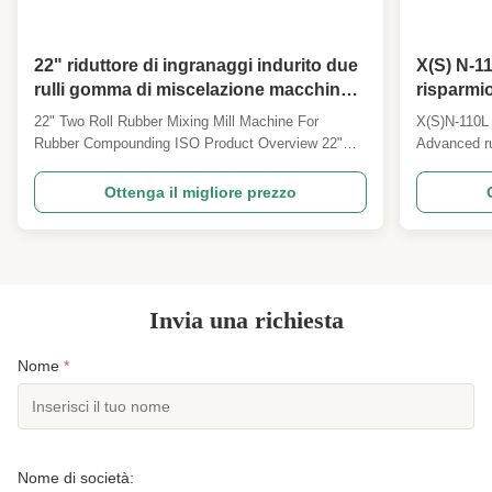
22" riduttore di ingranaggi indurito due
X(S) N-1
rulli gomma di miscelazione macchina
risparmio
per la gomma di miscelazione ISO
basso ta
22" Two Roll Rubber Mixing Mill Machine For
X(S)N-110L 
certificato
ininterrot
Rubber Compounding ISO Product Overview 22"
Advanced ru
Hardened Gear Reducer Two Roll Rubber Mixing
labor saving
Mill for professional rubber compounding
operation in
Ottenga il migliore prezzo
applications. This industrial mixing mill is designed
Asked Ques
for efficient processing of rubber materials with
volume mode
precision and ...
model? ...
Invia una richiesta
Nome
*
Nome di società: