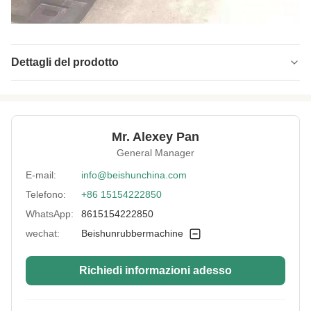
Dettagli del prodotto
Vulcanizing Time:
0-999s
Plunger Diameter:
400×4
Mr. Alexey Pan
Heating Plate:
2000*2500mm
General Manager
Usage:
fabbricazione di prodotti stampati in gomma
E-mail:
info@beishunchina.com
Telefono:
+86 15154222850
Control Mode:
PLC
WhatsApp:
8615154222850
Structure Mode:
Tipo di grembiule
wechat:
Beishunrubbermachine
Control:
Automazione
Richiedi informazioni adesso
Electric Parts:
Chnt, Schneider, Siemens ecc.
Heating Method:
Riscaldamento elettrico