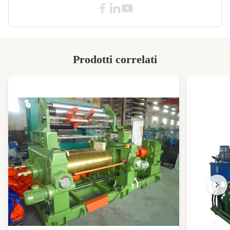
Total Pressure:
2500 tonnellate o su misura
Motor Power:
55 kW
Customized:
- Sì, sì.
Prodotti correlati
High Light:
Macchine per la stampa vulcanizzatrice in
gomma di alto livello
,
Macchine per la stampa vulcanizzatrice di
gomma Dock Fender
,
Macchine per la stampa di vulcanizzazione
Dock Fender