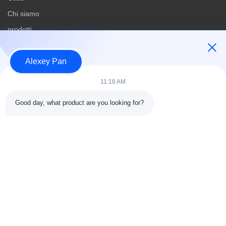
Chi siamo
prodotti
Contattici
Alexey Pan
Categorie
11:18 AM
Pressa per la vulcanizzazione della gomma
Good day, what product are you looking for?
Macchina di gomma del frantumatore
Batch disattivato macchina di raffreddamento in gomma
Macchina per la fabbricazione di pneumatici per motocicli
macchina di gomma dell'impastatore
Contattici
Telefono: 00-86-15154222850
Email:
info@beishunchina.com