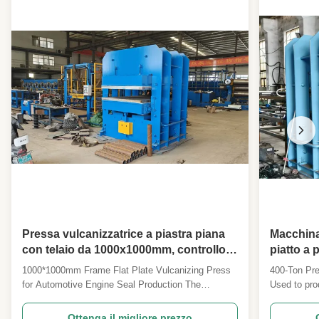
Impianto di frantumazione di pneumatici di
scarto DC53
Pressa vulcanizzatrice a piastra piana
Macchina 
con telaio da 1000x1000mm, controllo
piatto a 
PLC e intervallo di temperatura 0-300°C
controllo
1000*1000mm Frame Flat Plate Vulcanizing Press
400-Ton Pre
per la produzione di guarnizioni per
lastre pe
for Automotive Engine Seal Production The
Used to pro
motori automobilistici
cordoni 
1000*1000mm Frame Flat Plate Vulcanizing Press
sandwich ru
is designed for producing automotive engine seals
application
Ottenga il migliore prezzo