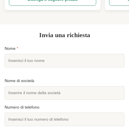
and other rubber products that require precise
Sandwich Sh
forming and vulcanization under controlled
but a reinfo
temperature and pressure ...
...
Invia una richiesta
Nome
*
Nome di società:
Numero di telefono