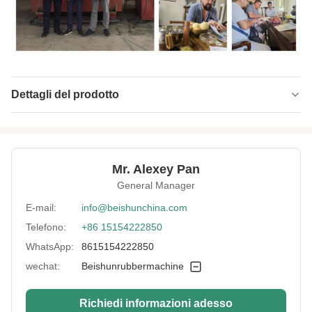
Dettagli del prodotto
Pressure:
800 tonnellate
Hot Plate Size:
1500*1500mm
Mr. Alexey Pan
Heating Method:
Riscaldamento elettrico
General Manager
Number Of
uno strato
E-mail:
info@beishunchina.com
Layers:
Telefono:
+86 15154222850
Control Method:
PLC
WhatsApp:
8615154222850
Mould:
Personalizzato
wechat:
Beishunrubbermachine
Weight:
35 Ton
Richiedi informazioni adesso