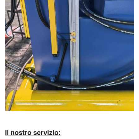
XLB-2000 ×
20.00
800
1
800
3000 × 1
Il nostro servizio: