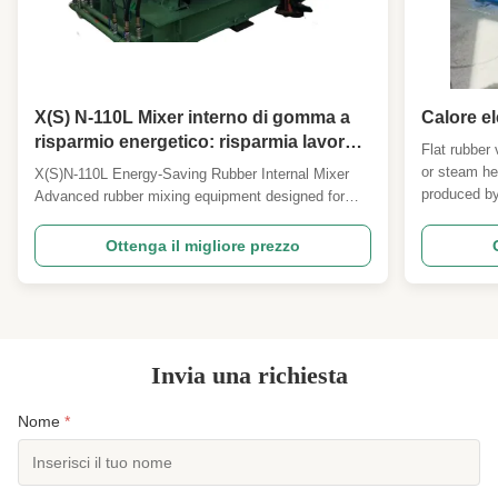
X(S) N-110L Mixer interno di gomma a
Calore el
risparmio energetico: risparmia lavoro,
Flat rubber 
basso tasso di guasto, funzionamento
or steam he
X(S)N-110L Energy-Saving Rubber Internal Mixer
ininterrotto.
produced by
Advanced rubber mixing equipment designed for
equipment u
labor savings, low failure rates, and uninterrupted
rubber produ
operation in industrial applications. Frequently
Ottenga il migliore prezzo
research, p
Asked Questions Model Selection What standard
volume models do you have? How to select proper
model? ...
Invia una richiesta
Nome
*