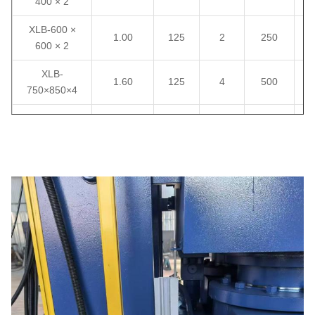
400 × 2
XLB-600 ×
1.00
125
2
250
600 × 2
XLB-
1.60
125
4
500
750×850×4
XLB-900 ×
2.5
200
2
400
900 × 2
XLB-
3.15
300
1
300
1200×1200×1
XLB-1300 ×
5.60
400
1
400
2000 × 1
XLB-1500 ×
8.00
800
1
800
1500 × 1
XLB-
15.00
400
1
400
1500×2500×1