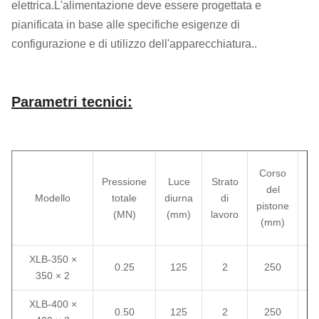
elettrica.L'alimentazione deve essere progettata e
pianificata in base alle specifiche esigenze di
configurazione e di utilizzo dell'apparecchiatura..
Parametri tecnici:
P
Corso
Pressione
Luce
Strato
del
Modello
totale
diurna
di
m
pistone
(MN)
(mm)
lavoro
pr
(mm)
XLB-350 ×
0.25
125
2
250
350 × 2
XLB-400 ×
0.50
125
2
250