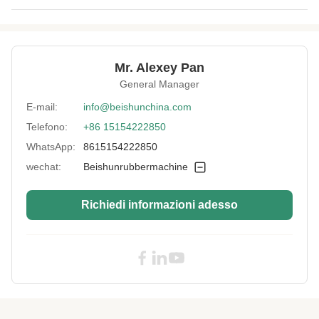
Heating Mode:
Riscaldamento elettrico
Control Type:
Tipo manuale o controllo automatico PLC
Mr. Alexey Pan
Voltage:
380 V
General Manager
Safety Device:
Cortina di sicurezza
E-mail:
info@beishunchina.com
Telefono:
+86 15154222850
Maximum Product
2500X2000mm
Size:
WhatsApp:
8615154222850
Structure:
Tipo di telaio
wechat:
Beishunrubbermachine
Plunger Material:
Ghisa raffreddato
Richiedi informazioni adesso
Usage:
fabbricazione di gomma per molla d'aria e
parabrezza di gomma
Service Overseas:
provvedimento
Temperature
0-400℃
Range: