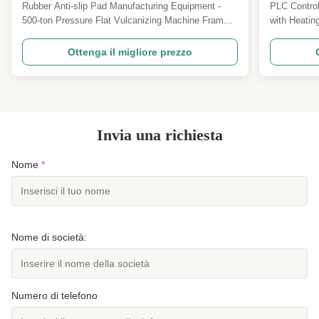
riscaldamento elettrico per stampaggio
57.6kw×2
Rubber Anti-slip Pad Manufacturing Equipment -
PLC Control
a caldo della gomma
Manual
500-ton Pressure Flat Vulcanizing Machine Frame-
with Heati
type automatic rubber hot pressing forming machine
PLC Or Man
designed for high-volume production of anti-slip
Vulcanizing
Ottenga il migliore prezzo
rubber mats with precise pattern definition and
options wit
consistent quality. Working Principle of Vulcanizing
(Less than 
...
accommodat
Invia una richiesta
Nome
*
Nome di società:
Numero di telefono