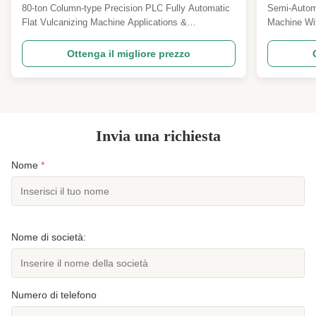
precisione PLC a colonna da 80
e riscald
80-ton Column-type Precision PLC Fully Automatic
Semi-Autom
tonnellate
Flat Vulcanizing Machine Applications &
Machine Wit
Capabilities This advanced 80-ton column-type
Heating Pro
precision PLC fully automatic flat vulcanizing
rubber vulca
Ottenga il migliore prezzo
machine is engineered for high-performance rubber
Structure a
hydraulic molding across diverse industrial
adopts a st
applications: Silicone ...
provide ...
Invia una richiesta
Nome
*
Nome di società:
Numero di telefono