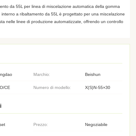
mento da 55L per linea di miscelazione automatica della gomma
nterno a ribaltamento da 55L è progettato per una miscelazione
a nelle linee di produzione automatizzate, offrendo un controllo
ingdao
Marchio:
Beishun
SO/CE
Numero di modello:
X(S)N-55×30
i
set
Prezzo:
Negoziabile