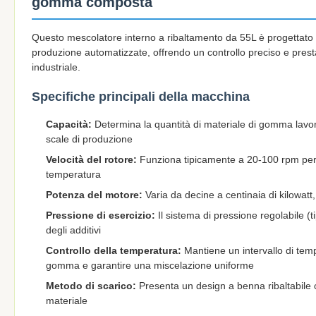
gomma composta
Questo mescolatore interno a ribaltamento da 55L è progettato 
produzione automatizzate, offrendo un controllo preciso e presta
industriale.
Specifiche principali della macchina
Capacità:
Determina la quantità di materiale di gomma lavor
scale di produzione
Velocità del rotore:
Funziona tipicamente a 20-100 rpm per u
temperatura
Potenza del motore:
Varia da decine a centinaia di kilowat
Pressione di esercizio:
Il sistema di pressione regolabile 
degli additivi
Controllo della temperatura:
Mantiene un intervallo di tem
gomma e garantire una miscelazione uniforme
Metodo di scarico:
Presenta un design a benna ribaltabile c
materiale