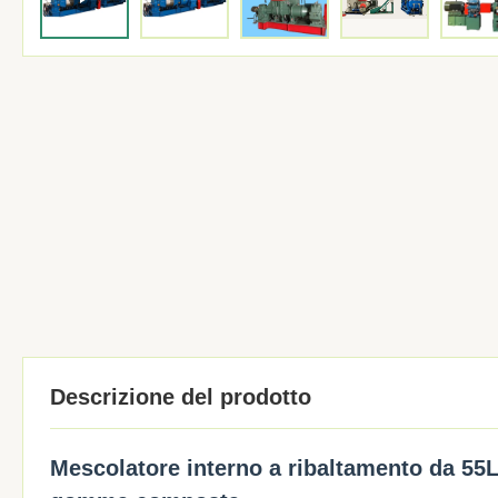
Descrizione del prodotto
Mescolatore interno a ribaltamento da 55L