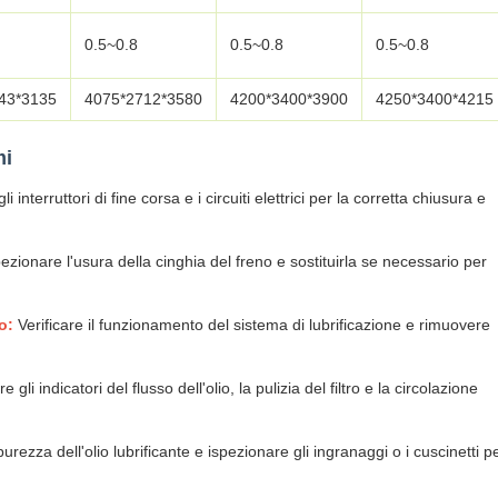
0.5~0.8
0.5~0.8
0.5~0.8
43*3135
4075*2712*3580
4200*3400*3900
4250*3400*4215
mi
i interruttori di fine corsa e i circuiti elettrici per la corretta chiusura e
ezionare l'usura della cinghia del freno e sostituirla se necessario per
o:
Verificare il funzionamento del sistema di lubrificazione e rimuovere
e gli indicatori del flusso dell'olio, la pulizia del filtro e la circolazione
purezza dell'olio lubrificante e ispezionare gli ingranaggi o i cuscinetti p