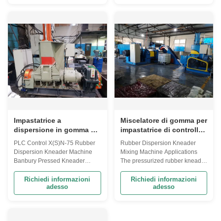
mixing, rubber and plastic
rubber and plastic blending, but
blending, but also for blending
also for blending of variety of
of variety of low viscosity
low viscosity materials. This ...
materials...
Impastatrice a
Miscelatore di gomma per
dispersione in gomma da
impastatrice di controllo
75 litri Impastatrice
PLC della macchina
PLC Control X(S)N-75 Rubber
Rubber Dispersion Kneader
Banbury Impastatrice a
impastatrice di gomma
Dispersion Kneader Machine
Mixing Machine Applications
dispersione
automatica 125L
Banbury Pressed Kneader
The pressurized rubber kneader
Applications The pressurized
machine is engineered for use
rubber kneader machine is
in rubber and rubber product
Richiedi informazioni
Richiedi informazioni
adesso
adesso
engineered for use in rubber
factories. According to the
and rubber product factories.
structure, the kneader can be
According to the structure, the
divided into a pressurized
kneader can be divided into a
kneader and an open kneader.