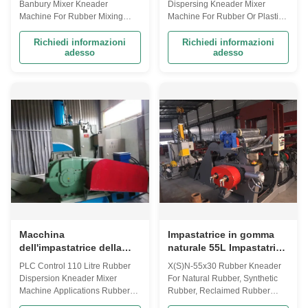
Banbury Mixer Kneader
Dispersing Kneader Mixer
SpA per mescolanza di
Machine For Rubber Mixing
Machine For Rubber Or Plastic
gomma
Applications This rubber
Mixing Features : When the
kneader machine is suitable for
internal mixer is working, the
Richiedi informazioni
Richiedi informazioni
adesso
adesso
the plastication of rubber and
two rotors rotate relative to each
plastics and the mixing of
other, and the material from the
various plastic materials and
feeding port is clamped into the
plastics. It is especially suitable
roll gap and squeezed and
for middle and small sized
sheared by the rotor. After ...
rubber and ...
Macchina
Impastatrice in gomma
dell'impastatrice della
naturale 55L Impastatrice
dispersione di controllo
in gomma sintetica
PLC Control 110 Litre Rubber
X(S)N-55x30 Rubber Kneader
dello SpA Macchina
rigenerata
Dispersion Kneader Mixer
For Natural Rubber, Synthetic
dell'impastatrice
Machine Applications Rubber
Rubber, Reclaimed Rubber
dell'impastatrice da 110
Dispersion Kneader machine
Applications This Rubber