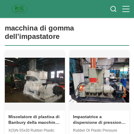
macchina di gomma
dell'impastatore
Miscelatore di plastica di
Impastatrice a
Banbury della macchina
dispersione di pressione
dell'impastatrice di
in gomma 75L
X(S)N-55x30 Rubber Plastic
Rubber Or Plastic Pressure
gomma di controllo dello
Miscelatore in gomma