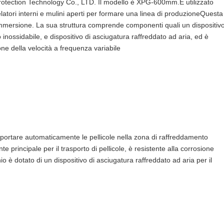
Protection Technology Co., LTD. Il modello è XPG-600mm.È utilizzato
tori interni e mulini aperti per formare una linea di produzioneQuesta
mmersione. La sua struttura comprende componenti quali un dispositiv
 inossidabile, e dispositivo di asciugatura raffreddato ad aria, ed è
ne della velocità a frequenza variabile
asportare automaticamente le pellicole nella zona di raffreddamento
 principale per il trasporto di pellicole, è resistente alla corrosione
o è dotato di un dispositivo di asciugatura raffreddato ad aria per il