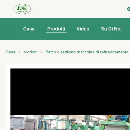
Casa.
Prodotti
Video
Su Di Noi
Casa
/
prodotti
/
Batch disattivato macchina di raffreddament