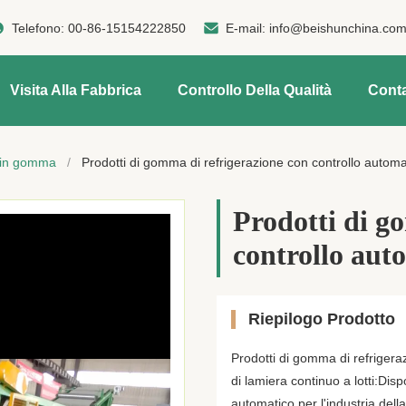
Telefono:
00-86-15154222850
E-mail:
info@beishunchina.co
Visita Alla Fabbrica
Controllo Della Qualità
Conta
o in gomma
/
Prodotti di gomma di refrigerazione con controllo autom
Prodotti di g
controllo au
Riepilogo Prodotto
Prodotti di gomma di refrigera
di lamiera continuo a lotti:Dis
automatico per l'industria del