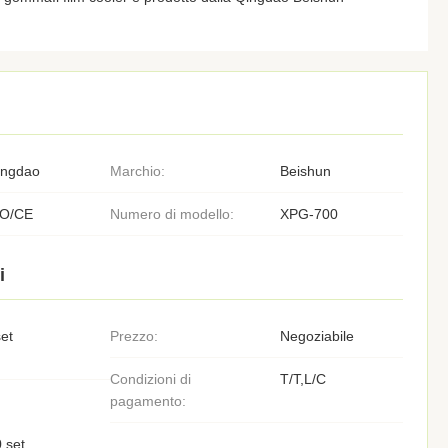
ingdao
Marchio:
Beishun
SO/CE
Numero di modello:
XPG-700
i
et
Prezzo:
Negoziabile
Condizioni di
T/T,L/C
pagamento:
 set