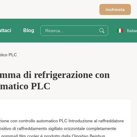
m
inchiesta
ttaci
Blog
Italia
atico PLC
omma di refrigerazione con
tomatico PLC
zione con controllo automatico PLC Introduzione al raffreddatore
positivo di raffreddamento sigillato orizzontale completamente
la gommaIl film cooler è prodotto dalla Qingdao Beishun