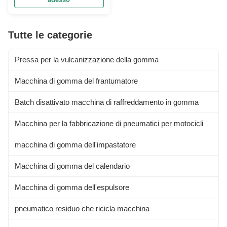
deceleration transmission
device between the moving part
and the working machine. It
plays a role in matching the
Tutte le categorie
rotation speed and transmitting
...
Pressa per la vulcanizzazione della gomma
Macchina di gomma del frantumatore
Batch disattivato macchina di raffreddamento in gomma
Macchina per la fabbricazione di pneumatici per motocicli
macchina di gomma dell'impastatore
Macchina di gomma del calendario
Macchina di gomma dell'espulsore
pneumatico residuo che ricicla macchina