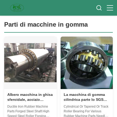
Parti di macchine in gomma
Albero macchina in ghisa
La macchina di gomma
sferoidale, acciaio
cilindrica parte lo SGS
rapido, gomma, con
affusolato del cuscinetto
Ductile Iron Rubber Machine
Cylindrical Or Tapered Or Track
lavorazione di precisione
a rulli della pista
Parts Forged Steel Shaft High
Roller Bearing For Various
e rullo in acciaio forgiato
Speed Steel Roller Forging
Rubber Machine Parts Needle