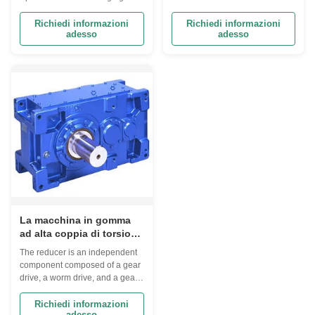
Main Shaft Alloy Steel Ductile
Roller and Cage Assemblies
Iron and High Speed Steel
Shaft Bearing No. Boundary
Richiedi informazioni
Richiedi informazioni
adesso
adesso
Roller For Various Rubber
Dimensions(mm) Basic Load
Machine Parts Mill Roll Product
Rating(N) Limiting Speed Fw
Introduction Equipped with
Ew Bc Cr Cor Oil(RPM) 3
advanced technological
K3X5X7TN 3 5 7 1540 1290
facilities for melting, casting,
50000 K3X5X9TN 3 5 9 1710
forging, heat ...
1480 48000 K3X6X7TN 3 6 7
1430 ...
La macchina in gomma
ad alta coppia di torsione
parte il riduttore a
The reducer is an independent
macchina in gomma a
component composed of a gear
bassa velocità
drive, a worm drive, and a gear-
worm drive enclosed in a rigid
housing. It is often used as a
Richiedi informazioni
adesso