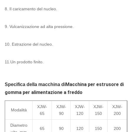
8. Il caricamento del nucleo.
9. Vulcanizzazione ad alta pressione.
10. Estrazione del nucleo.
11.Un prodotto finito.
Macchina per estrusore di
Specifica della macchina di
gomma per alimentazione a freddo
XJW-
XJW-
XJW-
XJW-
XJW-
Modalità
65
90
120
150
200
Diametro
65
90
120
150
200
vite, mm