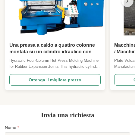
Una pressa a caldo a quattro colonne
Macchina
montata su un cilindro idraulico con
/ Macchin
una piastra calda che può essere
in gomm
Hydraulic Four-Column Hot Press Molding Machine
Plate Vulca
riscaldata o raffreddata dall'acqua viene
for Rubber Expansion Joints This hydraulic cylinder-
Manufacturi
utilizzata per produrre giunti di
mounted four-column hot press molding machine
Machine, a
dilatazione in gomma.
features water-heated/cooled hot plates and is
Machine, is
Ottenga il migliore prezzo
specifically designed for manufacturing high-quality
rubber indu
rubber expansion joints. The machine utilizes
of rubber m
precise ...
other produc
Invia una richiesta
Nome
*