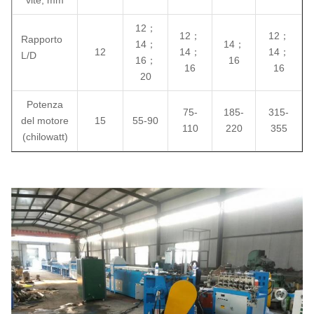
12；
12；
12；
Rapporto
14；
14；
12
14；
14；
L/D
16；
16
16
16
20
Potenza
75-
185-
315-
del motore
15
55-90
110
220
355
(chilowatt)