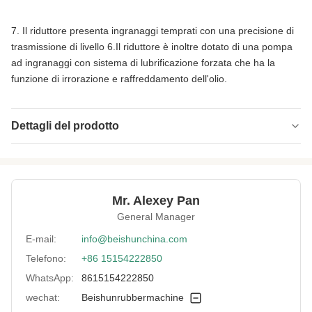
7. Il riduttore presenta ingranaggi temprati con una precisione di
trasmissione di livello 6.Il riduttore è inoltre dotato di una pompa
ad ingranaggi con sistema di lubrificazione forzata che ha la
funzione di irrorazione e raffreddamento dell'olio.
Dettagli del prodotto
Type:
Estrusore di gomma
Screw Diameter:
120 mm
Mr. Alexey Pan
L/D:
20:1
General Manager
Vacuum System:
sì
E-mail:
info@beishunchina.com
Telefono:
+86 15154222850
Capacity:
600 kg/ora
WhatsApp:
8615154222850
Structure:
Verticale
wechat:
Beishunrubbermachine
High Light:
Macchina per estrusore di gomma da 120