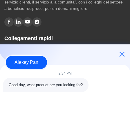
servizio clienti, il servizio alla comunità", con i colleghi del settore
a beneficio reciproco, per un domani migliore.
Collegamenti rapidi
Casa
Chi siamo
Alexey Pan
prodotti
Contattici
2:34 PM
Categorie
Good day, what product are you looking for?
Pressa per la vulcanizzazione della gomma
Macchina di gomma del frantumatore
Batch disattivato macchina di raffreddamento in gomma
Macchina per la fabbricazione di pneumatici per motocicli
macchina di gomma dell'impastatore