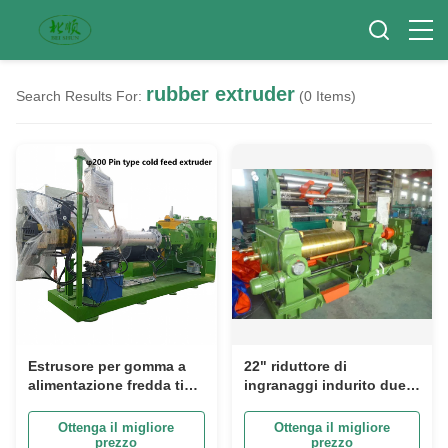
rubber extruder
Search Results For:
(0 Items)
Estrusore per gomma a
22" riduttore di
alimentazione fredda tipo
ingranaggi indurito due
pin da 8'' / Estrusore per
rulli gomma di
fogli di gomma,
miscelazione macchina
Ottenga il migliore
Ottenga il migliore
battistrada per
per la gomma di
prezzo
prezzo