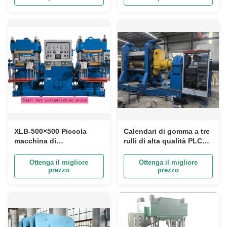
pneumatici
miscelazione ISO
certificato
XLB-500×500 Piccola
Calendari di gomma a tre
macchina di
rulli di alta qualità PLC
vulcanizzazione a doppio
automatici sono utilizzati
posto - Pressa a caldo in
nelle linee di produzione
Ottenga il migliore
Ottenga il migliore
gomma a doppia unità a
del battistrada dei
prezzo
prezzo
stop unico - Pressa a
pneumatici per
piattaforma a due assi da
motociclette.
50 t/80 t