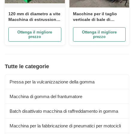
120 mm di diametro a vite
Macchine per il taglio
Macchina di estrussione
verticale di bale di
di gomma a canna a pin
gomma naturale o
di alimentazione a freddo
sintetica
Ottenga il migliore
Ottenga il migliore
con capacità di
prezzo
prezzo
produzione di 60-150
kg/ora
Tutte le categorie
Pressa per la vulcanizzazione della gomma
Macchina di gomma del frantumatore
Batch disattivato macchina di raffreddamento in gomma
Macchina per la fabbricazione di pneumatici per motocicli