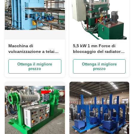
Macchina di
5,5 kW 1 mn Force di
vulcanizzazione a telaio
bloccaggio del radiatore
piatto a pressione di 400
Connettore tubo di
tonnellate con controllo
gomma
Ottenga il migliore
Ottenga il migliore
PLC e spazio di 200 mm
Macchina/macchina per
prezzo
prezzo
tra le lastre per fogli
vulcanizzazione della
sandwich in tessuto a
gomma
cordoni di gomma