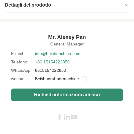
Dettagli del prodotto
Screw Diameter:
Ø90 mm
Specification:
Personalizzato
Mr. Alexey Pan
Mode Of
Supporto per la personalizzazione
General Manager
Production:
E-mail:
info@beishunchina.com
Application
Impianto di produzione
Industries:
Telefono:
+86 15154222850
WhatsApp:
8615154222850
Hs Code:
84778000
wechat:
Beishunrubbermachine
Model:
XJ-90
Liner Hardness:
950-1000HV
Richiedi informazioni adesso
Capacity:
220Kg/h
Barrel Heating
55kw, 75kw, 90kw
Power:
Key Selling Points:
Risparmio energetico