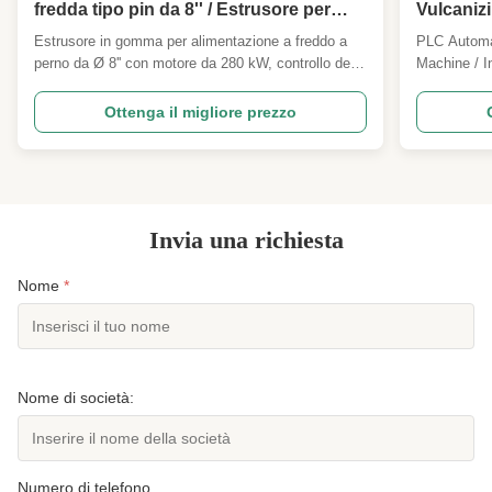
fredda tipo pin da 8'' / Estrusore per
Vulcaniz
fogli di gomma, battistrada per
Pad Mak
Estrusore in gomma per alimentazione a freddo a
PLC Automa
pneumatici
perno da Ø 8'' con motore da 280 kW, controllo della
Machine / I
velocità di conversione di frequenza e capacità di
rubber insu
2500 kg/h. Presenta la tecnologia di alimentazione
specialized
Ottenga il migliore prezzo
a freddo di tipo pin per una produzione maggiore del
insulation 
50% e un consumo energetico inferiore del 35%
Vulcanizati
rispetto agli estrusori tradizionali. Certificato
sulfur or ...
ISO9001 e CE, adatto per battistrada di pneumatici,
fogli di gomma e strisce sigillanti.
Invia una richiesta
Nome
*
Nome di società:
Numero di telefono