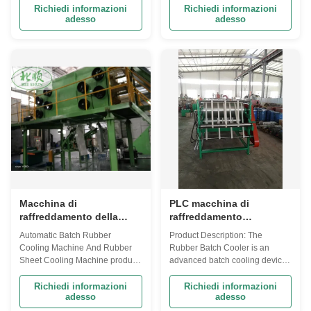
airbag. It is constructed with a
rubber mixing batch cooler is a
Richiedi informazioni
Richiedi informazioni
adesso
adesso
robust welded steel frame,
device specially used for
ensuring a durable and stable
cooling the rubber material after
structure. The voltage can be
mixing, which is widely used in
adjusted in range of 220V to
the rubber processing industry.
480V. This rubber cooling ...
The following is a detailed ...
Macchina di
PLC macchina di
raffreddamento della
raffreddamento
gomma per la lavorazione
automatica di gomma
Automatic Batch Rubber
Product Description: The
automatica delle lamiere
220V-480V
Cooling Machine And Rubber
Rubber Batch Cooler is an
di gomma
Sheet Cooling Machine product
advanced batch cooling device
description: The batch off rubber
for rubber products, which is
sheet cooler produced by
characterized by its high
Richiedi informazioni
Richiedi informazioni
adesso
adesso
Qingdao Beishun is a kind of
efficiency and fast cooling time.
equipment specially used for
It is designed with an electric