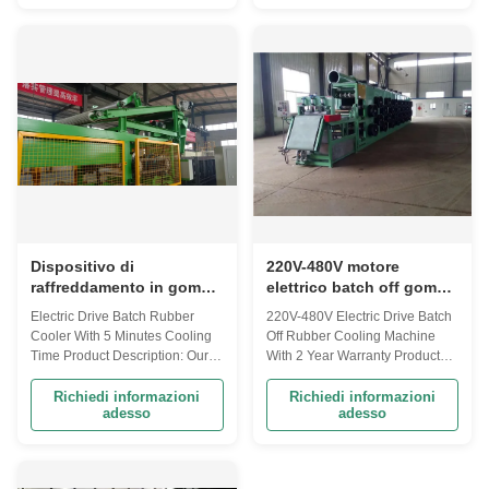
cooling and curing rubber
drive and equipped with a PLC
sheets, which is widely used in
automatic control system for
the rubber processing industry.
easy operation and
For example, ...
maintenance. The 5 ...
Dispositivo di
220V-480V motore
raffreddamento in gomma
elettrico batch off gomma
azionato elettricamente
macchina di
Electric Drive Batch Rubber
220V-480V Electric Drive Batch
con tempo di
raffreddamento con 2
Cooler With 5 Minutes Cooling
Off Rubber Cooling Machine
raffreddamento di 5
anni di garanzia
Time Product Description: Our
With 2 Year Warranty Product
minuti
Off Batch Rubber Cooling
Description: Batch Off Rubber
Machine is designed with a
Cooling Machine is a
Richiedi informazioni
Richiedi informazioni
adesso
adesso
welded steel frame and a PLC
specialized batch cooling
automatic control system to
device designed to cool rubber
provide efficient cooling for 3-35
products. It features a PLC
meters of off batch rubber. It is a
Automatic control system and is