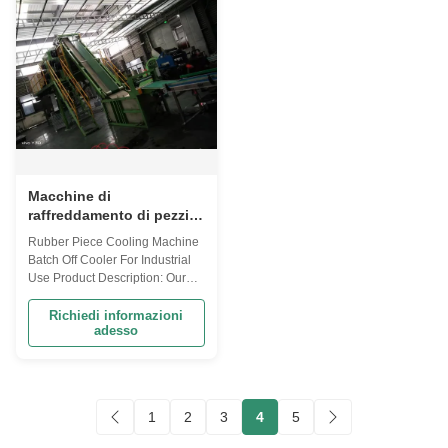
custom made machine that is ...
available in voltage ranging
from 220V-480V. ...
Macchine di
raffreddamento di pezzi
di gomma batch off
Rubber Piece Cooling Machine
cooler per industria
Batch Off Cooler For Industrial
Use Product Description: Our
Batch Off Rubber Cooling
Machine is a high-performance
Richiedi informazioni
adesso
cooling device specially
designed for the cooling and
solidification of rubber sheets
after they have been passed
through the batch-off machine. It
1
2
3
4
5
has a ...