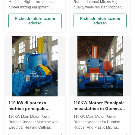
Machine High-precision sealed
Rubber Internal Mixers High-
sigillata, attrezzature di
miscelatori interni di
rubber mixing equipment
quality wear-resistant copper
miscelazione ad alta
gomma con struttura di
designed for rubber and plastic
alloy sealing structure designed
precisione, macchina di
tenuta in lega di rame
mixture applications with
specifically for rotary kneaders
Richiedi informazioni
Richiedi informazioni
miscelazione di gomma e
adesso
adesso
advanced temperature control
in rubber processing
plastica
and material flow optimization.
applications. Internal Mixer
Manufacturer Expertise Qingdao
Overview An internal mixer is
Beishun Environmental
essential rubber processing
Protection Technology Co., Ltd.
equipment used for mixing,
specializes in ...
plasticizing...
110 kW di potenza
110KW Motore Principale
motrice principale
Impastatrice in Gomma
macchina per il gomma
per Miscelazione
110KW Main Motor Power
110KW Main Motor Power
con sistema di taglio
Duratura di Gomma e
Rubber Kneader Machine with
Rubber Kneader for Durable
elettrico di riscaldamento
Plastica
Electrical Heating Cutting
Rubber And Plastic Mixing
e 55 litri di capacità di
System and 55 L Mixing
Product Description The Rubber