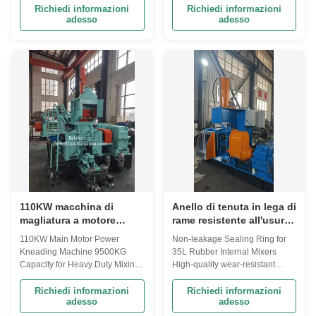
miscelazione
Capacity Product Description
Kneader Machine is an
Richiedi informazioni
Richiedi informazioni
adesso
adesso
The Rubber Kneader Machine
essential piece of equipment for
is a high-quality industrial
industries involved in rubber
equipment designed for efficient
and plastic mixing processes.
mixing of rubber and plastic
This advanced Kneading
materials. With a weight of
Machine is designed to
9500KG, this robust ...
efficiently blend rubber and ...
110KW macchina di
Anello di tenuta in lega di
magliatura a motore
rame resistente all'usura
principale 9500KG
da 35L senza perdite per
110KW Main Motor Power
Non-leakage Sealing Ring for
capacità per operazioni
mescolatori interni in
Kneading Machine 9500KG
35L Rubber Internal Mixers
di miscelazione pesante
gomma e impastatrici
Capacity for Heavy Duty Mixing
High-quality wear-resistant
rotanti
Operations Product Overview
copper alloy sealing structure
The Rubber Kneader Machine
designed specifically for rotary
Richiedi informazioni
Richiedi informazioni
adesso
adesso
is an essential piece of
kneaders in rubber
equipment for industries
compounding applications.