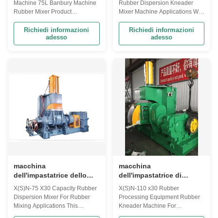
Machine 75L Banbury Machine
Rubber Dispersion Kneader
Banbury
miscelazione di gomma
Rubber Mixer Product
Mixer Machine Applications We
da 75 litri
Introduction: The rubber
are instrumental in offering a
kneader is suitable for the
high quality range of Dispersion
Richiedi informazioni
Richiedi informazioni
adesso
adesso
mastication of rubber and
Kneaders to the esteemed
plastics and the mixing of
clients in various ranges &
various rubber materials. This
specifications. We offer
machine is composed of electric
complete series of kneaders
motor, pressing device, frame,
from lab to 420 Litres production
mixing chamber and ...
model in ...
macchina
macchina
dell'impastatrice dello
dell'impastatrice di
SpA del miscelatore della
gomma dell'attrezzatura
X(S)N-75 X30 Capacity Rubber
X(S)N-110 x30 Rubber
dispersione di gomma di
per la lavorazione della
Dispersion Mixer For Rubber
Processing Equipment Rubber
capacità 125L per la
gomma 250L per
Mixing Applications This
Kneader Machine For
miscelazione della
costruzione
machine is suitable for the
Construction Applications This