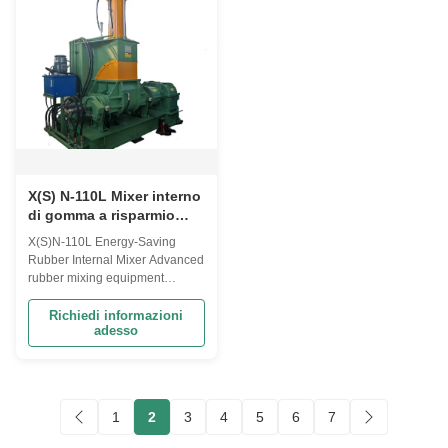
industrial rubber processing ...
homogeneous mixtures. The
hydraulic pressure ...
X(S) N-110L Mixer interno
di gomma a risparmio
energetico: risparmia
X(S)N-110L Energy-Saving
lavoro, basso tasso di
Rubber Internal Mixer Advanced
guasto, funzionamento
rubber mixing equipment
ininterrotto.
designed for labor savings, low
failure rates, and uninterrupted
Richiedi informazioni
adesso
operation in industrial
applications. Frequently Asked
Questions Model Selection
What standard volume models
do you have? How to select
1
2
3
4
5
6
7
proper model? ...