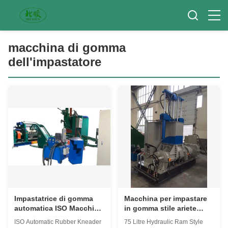
macchina di gomma
dell'impastatore
Impastatrice di gomma
Macchina per impastare
automatica ISO Macchina
in gomma stile ariete
75L Miscelatore di
idraulico Macchina
ISO Automatic Rubber Kneader
75 Litre Hydraulic Ram Style
gomma per macchina
Banbury per